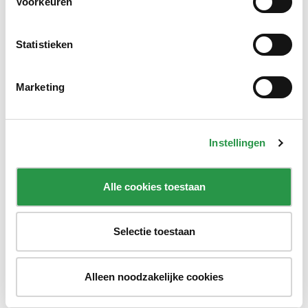
Voorkeuren
netwerk vol mogelijkheden;
Ontvang een investeringsbudget van €
10.000,-;
Statistieken
Krijg professionele begeleiding & coaching;
En geef een boost aan je marketing.
Marketing
Samen brengen we jouw idee in de volgende
versnelling!
Instellingen
Alle cookies toestaan
Selectie toestaan
Alleen noodzakelijke cookies