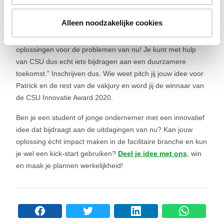
Vooruitkijkend naar de CSU Innovatie Award 2020, waarom
Alleen noodzakelijke cookies
moeten jonge ondernemers zich hier echt voor aanmelden?
“De award gaat dit jaar om slimme innovaties en
oplossingen voor de problemen van nu! Je kunt met hulp
van CSU dus echt iets bijdragen aan een duurzamere
toekomst.” Inschrijven dus. Wie weet pitch jij jouw idee voor
Patrick en de rest van de vakjury en word jij de winnaar van
de CSU Innovatie Award 2020.
Ben je een student of jonge ondernemer met een innovatief
idee dat bijdraagt aan de uitdagingen van nu? Kan jouw
oplossing écht impact maken in de facilitaire branche en kun
je wel een kick-start gebruiken?
Deel je idee met ons
, win
en maak je plannen werkelijkheid!