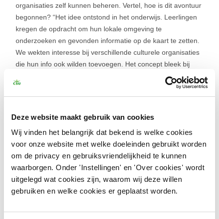
organisaties zelf kunnen beheren. Vertel, hoe is dit avontuur
begonnen? “Het idee ontstond in het onderwijs. Leerlingen
kregen de opdracht om hun lokale omgeving te
onderzoeken en gevonden informatie op de kaart te zetten.
We wekten interesse bij verschillende culturele organisaties
die hun info ook wilden toevoegen. Het concept bleek bij
uitstek geschikt voor regiomarketing!” En toen ging het
balletje rollen… “De kaart vulde zich met culturele
informatie, lokale verhalen en mooie plekken. Voor we het
wisten sloten ook waterschappen en gemeenten zich aan
Deze website maakt gebruik van cookies
informatie op locatie beschikbaar te maken.”
Wij vinden het belangrijk dat bekend is welke cookies
CSU is veel meer dan alleen schoonmaak
voor onze website met welke doeleinden gebruikt worden
Een oplossing waar behoefte aan was en de moeite waard
om de privacy en gebruiksvriendelijkheid te kunnen
om verder te ontwikkelen. In de volgende versnelling dus!
waarborgen. Onder 'Instellingen' en 'Over cookies' wordt
Hoe zag jij de aansluiting van jouw idee op de facilitaire
uitgelegd wat cookies zijn, waarom wij deze willen
branche? “CSU staat bekend om de schoonmaakdiensten,
gebruiken en welke cookies er geplaatst worden.
maar de branche is veel breder. Facilitaire diensten zijn
aanwezig bij heel veel bedrijven. Denk bijvoorbeeld aan