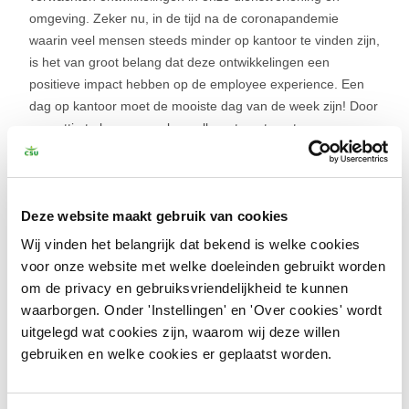
omgeving. Zeker nu, in de tijd na de coronapandemie
waarin veel mensen steeds minder op kantoor te vinden zijn,
is het van groot belang dat deze ontwikkelingen een
positieve impact hebben op de employee experience. Een
dag op kantoor moet de mooiste dag van de week zijn! Door
er prettig te kunnen werken, elkaar te ontmoeten en samen
leuke dingen mee te maken. Daarmee dragen we vanuit de
facility kant ook bij aan de vitaliteit van onze medewerkers.”
Deze website maakt gebruik van cookies
Facility services als community builder
“Het is voor bedrijven en hun medewerkers blijvend van
Wij vinden het belangrijk dat bekend is welke cookies
belang om gezamenlijk te ontwikkelen, met elkaar te
voor onze website met welke doeleinden gebruikt worden
netwerken, sociale en professionele banden aan te trekken.
om de privacy en gebruiksvriendelijkheid te kunnen
Ook thuis achter je computerscherm moet je weten dat je
waarborgen. Onder 'Instellingen' en 'Over cookies' wordt
onderdeel bent van het team en de organisatie. Voor
uitgelegd wat cookies zijn, waarom wij deze willen
community building bijvoorbeeld, met de uitgebreide
gebruiken en welke cookies er geplaatst worden.
maandelijks borrel die onze cateraar organiseert, waar we
elkaar weer informeel ontmoeten.