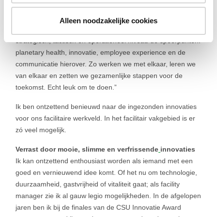
sinds een tijdje een facilitaire coalitie gevormd tussen alle
samenwerkingspartners: ING, CSU, CBRE, Compass Group,
Alleen noodzakelijke cookies
Spirit Hospitality en Securitas. Met elkaar hebben we op
strategisch, tactisch en operationeel niveau de speerpunten:
planetary health, innovatie, employee experience en de
communicatie hierover. Zo werken we met elkaar, leren we
van elkaar en zetten we gezamenlijke stappen voor de
toekomst. Echt leuk om te doen.”
Ik ben ontzettend benieuwd naar de ingezonden innovaties
voor ons facilitaire werkveld. In het facilitair vakgebied is er
zó veel mogelijk.
Verrast door mooie, slimme en verfrissende
innovaties
Ik kan ontzettend enthousiast worden als iemand met een
goed en vernieuwend idee komt. Of het nu om technologie,
duurzaamheid, gastvrijheid of vitaliteit gaat; als facility
manager zie ik al gauw legio mogelijkheden. In de afgelopen
jaren ben ik bij de finales van de CSU Innovatie Award