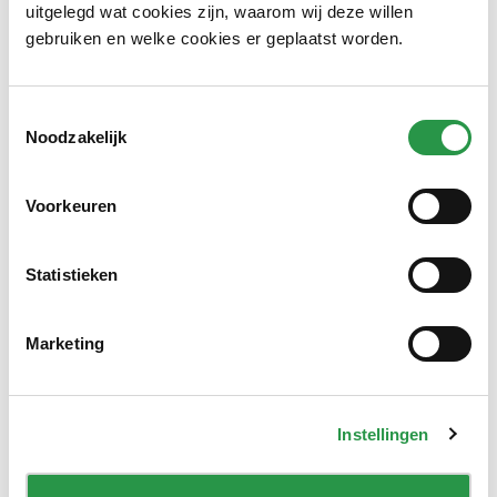
uitgelegd wat cookies zijn, waarom wij deze willen
plastic afval in en rondom je werkplek.
gebruiken en welke cookies er geplaatst worden.
DialogueTrainer:
DialogueTrainer traint je softskills in
gesprekken op de werkvloer. Met een virtuele
gesprekspartner middels AI kun je gesprekken oefenen
Toestemmingsselectie
die belangrijk zijn binnen een organisatie. De data die
Noodzakelijk
daaruit volgen, worden in een dashboard weergegeven
om jezelf te blijven ontwikkelen.
Voorkeuren
Builders Key:
Builders Key is een circulaire manier van
bouwen. De innovatie is een gepatenteerd bouwsysteem
met schroef- en spijkerloze houtverbindingen, volledig
Statistieken
herbruikbaar en gezaagd met software die zorgt voor
een trefzekere productie.
Marketing
Uiteraard bedanken we ook de Bloeiindex, de automatische
transportbandreiniger, ChargeHyve, SpeedDryer en Met Mij.
We hebben jullie deelname en inzet enorm gewaardeerd.
Instellingen
Jullie idee is onder de aandacht gebracht bij een flinke
groep vakmensen, innovators, kenners en