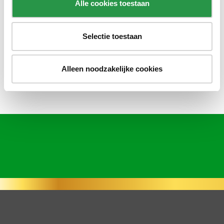
geïnteresseerden. Van jullie gaan we ook zeker nog veel
Alle cookies toestaan
horen!
Kijk en lees alles
hier
nog eens terug.
Selectie toestaan
Alleen noodzakelijke cookies