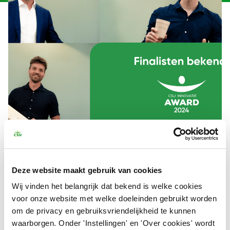
Rinse&Go, DialogueTrainer en BuildersKey
gaan op 12
november tijdens het CSU Congres de strijd aan om de
succesversneller van dit jaar.
Deze website maakt gebruik van cookies
Wij vinden het belangrijk dat bekend is welke cookies
Rinse&Go:
Rinse&Go is een innovatief spoelstation voor
voor onze website met welke doeleinden gebruikt worden
herbruikbare bekers. Door middel van (enkel) waterdruk
om de privacy en gebruiksvriendelijkheid te kunnen
spoel je jouw herbruikbare beker de hele dag schoon
waarborgen. Onder 'Instellingen' en 'Over cookies' wordt
voor hergebruik. Hiermee bespaar je water, energie en