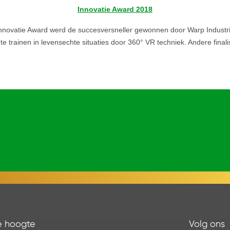
Innovatie Award 2018
 Innovatie Award werd de succesversneller gewonnen door Warp Industrie
el te trainen in levensechte situaties door 360° VR techniek. Andere fi
de hoogte
Volg ons