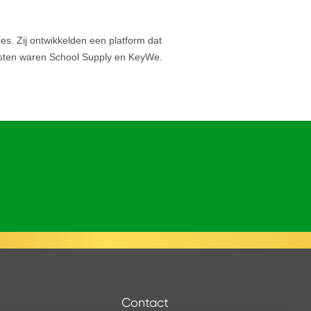
s. Zij ontwikkelden een platform dat
nalisten waren School Supply en KeyWe.
Contact