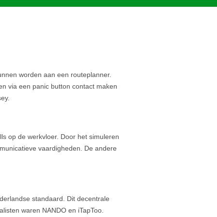
unnen worden aan een routeplanner.
en via een panic button contact maken
ey.
lls op de werkvloer. Door het simuleren
ommunicatieve vaardigheden. De andere
derlandse standaard. Dit decentrale
finalisten waren NANDO en iTapToo.