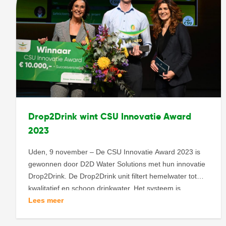
Drop2Drink wint CSU Innovatie Award
2023
Uden, 9 november – De CSU Innovatie Award 2023 is
gewonnen door D2D Water Solutions met hun innovatie
Drop2Drink. De Drop2Drink unit filtert hemelwater tot
kwalitatief en schoon drinkwater. Het systeem is
compact, zelfreinigend, kostenefficiënt en filtert zonder
Lees meer
toevoegingen. Namens D2D nam Jeroen Renders de
award in ontvangst uit handen van juryvoorzitter Esmée