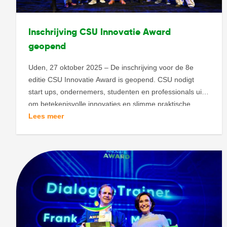
Inschrijving CSU Innovatie Award
geopend
Uden, 27 oktober 2025 – De inschrijving voor de 8e
editie CSU Innovatie Award is geopend. CSU nodigt
start ups, ondernemers, studenten en professionals uit
om betekenisvolle innovaties en slimme praktische
oplossingen voor de facilitaire sector te delen. Om een
Lees meer
fijnere, schonere en duurzamere wereld te creëren voor
werkend, recreërend, lerend, reizend en zorgend
Nederland. […]