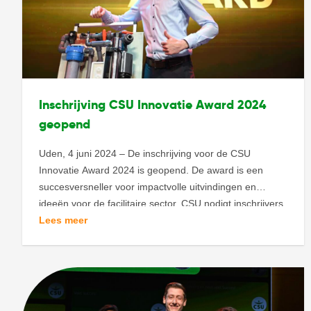
Inschrijving CSU Innovatie Award 2024
geopend
Uden, 4 juni 2024 – De inschrijving voor de CSU
Innovatie Award 2024 is geopend. De award is een
succesversneller voor impactvolle uitvindingen en
ideeën voor de facilitaire sector. CSU nodigt inschrijvers
uit om hun innovatie te activeren binnen de brede
Lees meer
facilitaire sector. Een grote branche met een gigantisch
potentieel die de wereld voor veel mensen […]