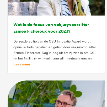
Wat is de focus van vakjuryvoorzitter
Esmée Ficheroux voor 2023?
De zesde editie van de CSU Innovatie Award wordt
opnieuw trots begeleid en geleid door vakjuryvoorzitter
Esmée Ficheroux. Dag in dag uit zet zij zich in om CSU
en het facilitaire werkveld voor alle medewerkers nog
schoner, slimmer en duurzamer te maken. Al vijf edities,
Lees meer
vijf winnaars en vele slimme en innovatieve ideeën
kwamen voorbij […]