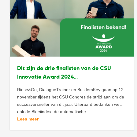
Dit zijn de drie finalisten van de CSU
Innovatie Award 2024…
Rinse&Go, DialogueTrainer en BuildersKey gaan op 12
november tijdens het CSU Congres de strijd aan om de
succesversneller van dit jaar. Uiteraard bedanken we
ook de Bloeiindex, de automatische
transportbandreiniger, ChargeHyve, SpeedDryer en Met
Lees meer
Mij. We hebben jullie deelname en inzet enorm
gewaardeerd. Jullie idee is onder de aandacht gebracht