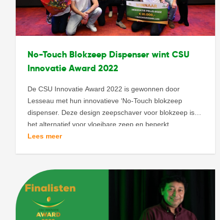
No-Touch Blokzeep Dispenser wint CSU
Innovatie Award 2022
De CSU Innovatie Award 2022 is gewonnen door
Lesseau met hun innovatieve ‘No-Touch blokzeep
dispenser. Deze design zeepschaver voor blokzeep is
het alternatief voor vloeibare zeep en beperkt
verpakkingsmateriaal, restafval en logistiek tot een
Lees meer
minimum. Marcel Magermans nam de award in
ontvangst uit handen van juryvoorzitter Esmée
Ficheroux. De feestelijke finale op 10 november was […]