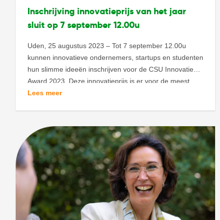
Inschrijving innovatieprijs van het jaar
sluit op 7 september 12.00u
Uden, 25 augustus 2023 – Tot 7 september 12.00u
kunnen innovatieve ondernemers, startups en studenten
hun slimme ideeën inschrijven voor de CSU Innovatie
Award 2023. Deze innovatieprijs is er voor de meest
impactvolle innovatie voor de facilitaire branche, een
Lees meer
wereld met een gigantisch potentieel. Inschrijven kan
eenvoudig door hier te klikken. De kracht van de […]