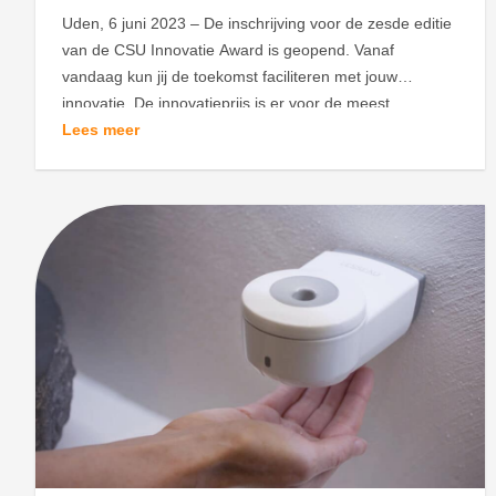
Uden, 6 juni 2023 – De inschrijving voor de zesde editie
van de CSU Innovatie Award is geopend. Vanaf
vandaag kun jij de toekomst faciliteren met jouw
innovatie. De innovatieprijs is er voor de meest
impactvolle innovatie voor de facilitaire branche, een
Lees meer
wereld met een gigantisch potentieel. CSU daagt
ondernemers, start-ups en studenten uit om […]