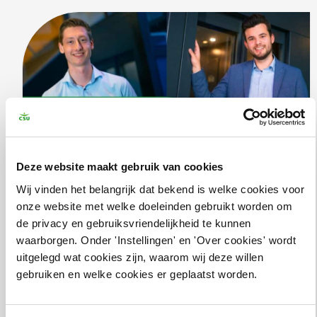
Ficheroux. De […]
Deze website maakt gebruik van cookies
Wij vinden het belangrijk dat bekend is welke cookies voor
onze website met welke doeleinden gebruikt worden om
Dit zijn de drie finalisten van de CSU
de privacy en gebruiksvriendelijkheid te kunnen
Innovatie Award 2023…
waarborgen. Onder 'Instellingen' en 'Over cookies' wordt
uitgelegd wat cookies zijn, waarom wij deze willen
Drop2Drink, NANDO en iTapToo gaan op 8 november
gebruiken en welke cookies er geplaatst worden.
tijdens het CSU Congres de strijd aan om de
succesversneller van dit jaar. Uiteraard bedanken we