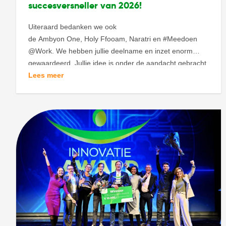
succesversneller van 2026!
Uiteraard bedanken we ook
de Ambyon One, Holy Ffooam, Naratri en #Meedoen
@Work. We hebben jullie deelname en inzet enorm
gewaardeerd. Jullie idee is onder de aandacht gebracht
bij een flinke groep vakmensen, innovators, kenners en
Lees meer
geïnteresseerden. Van jullie gaan we ook zeker nog veel
horen! Kijk en lees alles hier nog eens terug. En blijf op
de hoogte via onze social kanalen
en www.csuinnovatieaward.nl/nieuws.