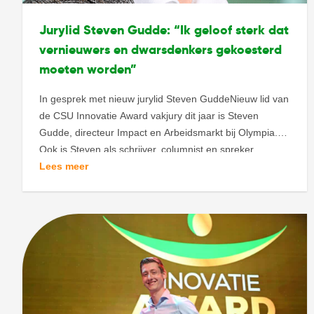
Jurylid Steven Gudde: “Ik geloof sterk dat
vernieuwers en dwarsdenkers gekoesterd
moeten worden”
In gesprek met nieuw jurylid Steven GuddeNieuw lid van
de CSU Innovatie Award vakjury dit jaar is Steven
Gudde, directeur Impact en Arbeidsmarkt bij Olympia.
Ook is Steven als schrijver, columnist en spreker,
verbonden aan de Hogeschool van Amsterdam en
Lees meer
(gast)docent op verschillende trainings- en
onderwijsinstituten. En naast zijn bijdrage aan
verschillende onderzoeken en boeken […]