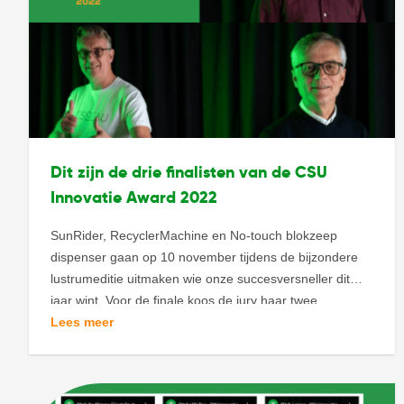
Dit zijn de drie finalisten van de CSU
Innovatie Award 2022
SunRider, RecyclerMachine en No-touch blokzeep
dispenser gaan op 10 november tijdens de bijzondere
lustrumeditie uitmaken wie onze succesversneller dit
jaar wint. Voor de finale koos de jury haar twee
favorieten en de derde finalist stemde jij de finale in.
Lees meer
Uiteraard bedanken we ook HSI-Box, De Slimme
Fijnstofmeter en i-giene. We hebben jullie deelname en
inzet […]