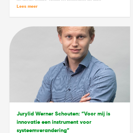
ideeën voor een schonere, gezondere en duurzame
Lees meer
toekomst en stem jouw favoriet naar de finale. Tot 31
oktober 12.00u heb je de mogelijkheid […]
Jurylid Werner Schouten: “Voor mij is
innovatie een instrument voor
systeemverandering”