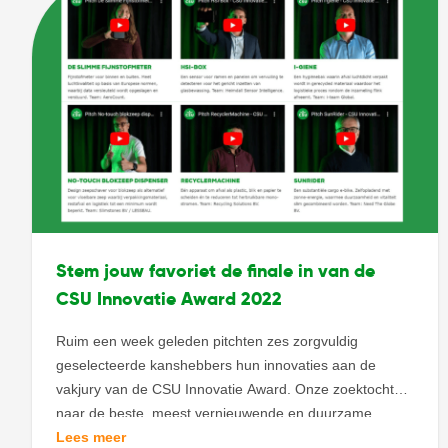
Stem jouw favoriet de finale in van de
CSU Innovatie Award 2022
Ruim een week geleden pitchten zes zorgvuldig
geselecteerde kanshebbers hun innovaties aan de
vakjury van de CSU Innovatie Award. Onze zoektocht
naar de beste, meest vernieuwende en duurzame
innovaties voor de facilitaire branche. De jury wijst twee
Lees meer