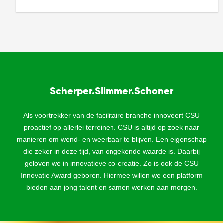
finalisten aan, jij kiest de derde finalist! Bekijk en
beoordeel de zes ideeën voor een schonere, gezondere
en […]
Scherper.Slimmer.Schoner
Als voortrekker van de facilitaire branche innoveert CSU
proactief op allerlei terreinen. CSU is altijd op zoek naar
manieren om wend- en weerbaar te blijven. Een eigenschap
die zeker in deze tijd, van ongekende waarde is. Daarbij
geloven we in innovatieve co-creatie. Zo is ook de CSU
Innovatie Award geboren. Hiermee willen we een platform
bieden aan jong talent en samen werken aan morgen.