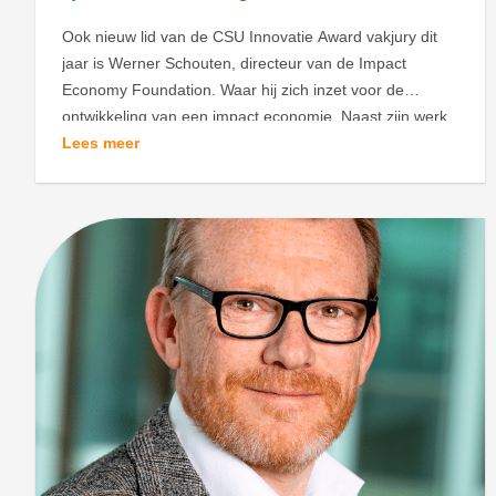
Ook nieuw lid van de CSU Innovatie Award vakjury dit
jaar is Werner Schouten, directeur van de Impact
Economy Foundation. Waar hij zich inzet voor de
ontwikkeling van een impact economie. Naast zijn werk
bij de foundation is Werner actief in strategische
Lees meer
adviesraden bij TNO, ASN Bank en Stichting Open. In
2020 is Werner als […]