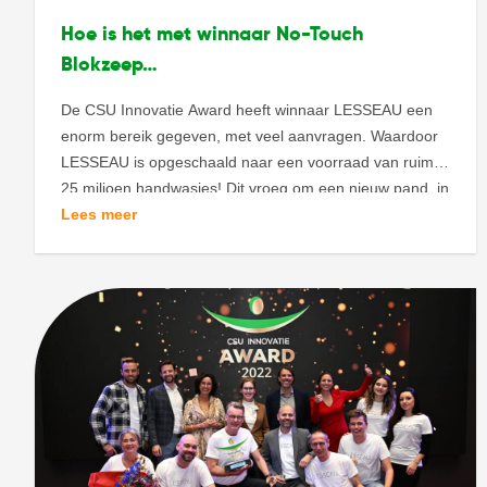
Hoe is het met winnaar No-Touch
Blokzeep…
De CSU Innovatie Award heeft winnaar LESSEAU een
enorm bereik gegeven, met veel aanvragen. Waardoor
LESSEAU is opgeschaald naar een voorraad van ruim
25 miljoen handwasjes! Dit vroeg om een nieuw pand, in
Arnhem. Waar ze zijn voorzien van alle faciliteiten. Ook
Lees meer
voor de sociale impact heeft LESSEAU versterking in het
team van Oekraïense mensen. LESSEAU is […]