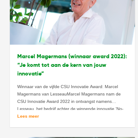
Marcel Magermans (winnaar award 2022):
“Je komt tot aan de kern van jouw
innovatie”
Winnaar van de vijfde CSU Innovatie Award: Marcel
Magermans van LesseauMarcel Magermans nam de
CSU Innovatie Award 2022 in ontvangst namens
Lesseau, het bedrijf achter de winnende innovatie ‘No-
Touch’ blokzeepdispenser. We vragen de winnaar van
Lees meer
de vijfde editie naar zijn ervaringen en lessen van de
deelname, hoe het nu gaat en wat de toekomst brengt.