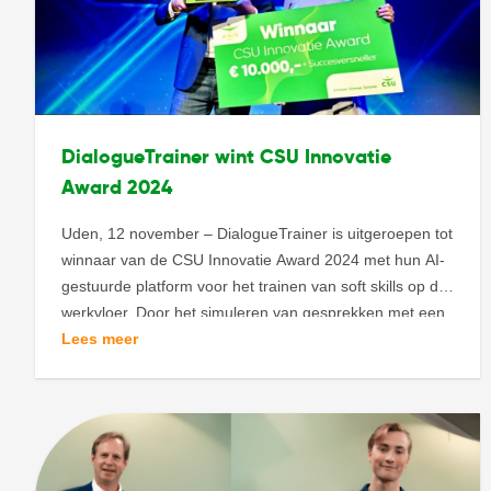
DialogueTrainer wint CSU Innovatie
Award 2024
Uden, 12 november – DialogueTrainer is uitgeroepen tot
winnaar van de CSU Innovatie Award 2024 met hun AI-
gestuurde platform voor het trainen van soft skills op de
werkvloer. Door het simuleren van gesprekken met een
virtuele gesprekspartner biedt DialogueTrainer een
Lees meer
krachtige tool voor de ontwikkeling van communicatieve
vaardigheden. Frank van der Meulen nam de award […]