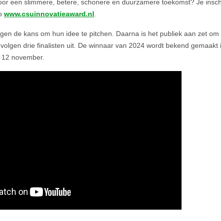
 voor een slimmere, betere, schonere en duurzamere toekomst? Je inschr
op
www.csuinnovatieaward.nl
.
jgen de kans om hun idee te pitchen. Daarna is het publiek aan zet om
 volgen drie finalisten uit. De winnaar van 2024 wordt bekend gemaakt in
 12 november.