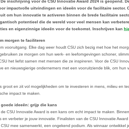
– De inschrijving voor de CSU Innovatie Award 2024 is geopend. D
or impactvolle uitvindingen en ideeën voor de facilitaire sector.
 uit om hun innovatie te activeren binnen de brede facilitaire sect
gantisch potentieel die de wereld voor veel mensen kan verbeter
ties en eigenzinnige ideeën voor de toekomst. Inschrijven kan
hie
 morgen te faciliteren
 om vooruitgang. Elke dag weer houdt CSU zich bezig met hoe het morg
gebruiken ze morgen om hun werk- en leefomgevingen schoner, slimm
CSU het liefst samen met mensen die ze inspireren. Voor de CSU Innov
e en nieuwsgierige ondernemers met een vooruitziende blik, om hun v
 is groot en zit vol mogelijkheden om te investeren in mens, milieu en t
ische impact te maken.
goede ideeën: grijp die kans
r de CSU Innovatie Award is een kans om echt impact te maken. Binnen
ets en verbeter je jouw innovatie. Finalisten van de CSU Innovatie Award
r CSU mee samenwerkt, een ongekend podium. Als winnaar ontwikkel j