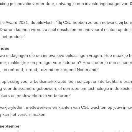
iding je innovatie verder door, ontvang je een investeringsbudget van 
ie Award 2021, BubbleFlush: “Bij CSU hebben ze een netwerk, zij kenn
 Daarom kunnen wij nu zo snel opschalen en ons vooral richten op de j
 het product.”
 idee
we uitdagingen die om innovatieve oplossingen vragen. Hoe maak je he
limmer, makkelijker en prettiger voor iedereen? Hoe creëer je een scho
, recreërend, lerend, reizend en zorgend Nederland?
 oplossing voor arbeidsmarktkrapte, een concept om de facilitaire bran
ng voor duurzamere gebouwen, of een idee om technologie in de secto
ekers en medewerkers te verbeteren?
d, vakjuryleden, medewerkers en klanten van CSU wachten op jouw inno
g kan het verschil maken.
5 september