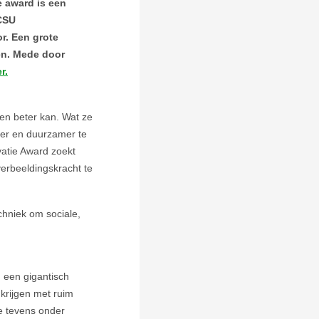
e award is een
 CSU
or. Een grote
en. Mede door
r.
en beter kan. Wat ze
er en duurzamer te
atie Award zoekt
erbeeldingskracht te
echniek om sociale,
 een gigantisch
 krijgen met ruim
e tevens onder