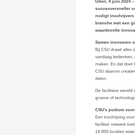
Uden, 4 juni 2024 
succesversneller vo
nodigt inschrijvers
branche met een gi
waardevolle innova
Samen innoveren om
Bij CSU draait alles
vandaag bedenken, 
maken. En dat doet 
CSU daarom creatiev
delen.
De facilitaire wereld
groene of technolog
CSU’s podium voor 
Een inschrijving voo
facilitair netwerk to
14.000 locaties waa