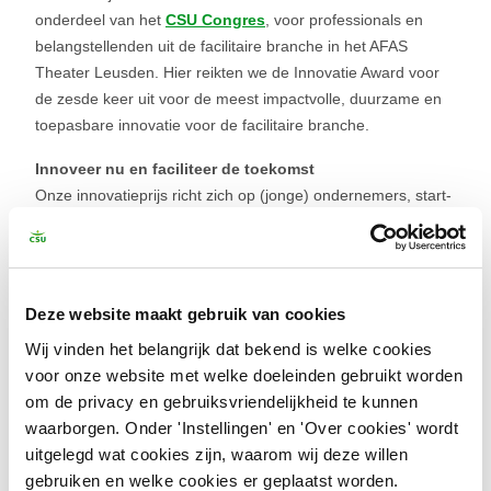
onderdeel van het
CSU Congres
, voor professionals en
belangstellenden uit de facilitaire branche in het AFAS
Theater Leusden. Hier reikten we de Innovatie Award voor
de zesde keer uit voor de meest impactvolle, duurzame en
toepasbare innovatie voor de facilitaire branche.
Innoveer nu en faciliteer de toekomst
Onze innovatieprijs richt zich op (jonge) ondernemers, start-
ups en studenten die zich, net als CSU, inzetten om de
werk- en leefomgeving van morgen schoner, slimmer en
duurzamer te maken. De innovatie van het Twentse D2D
Water Solutions is volledig gericht op precies dit doel.
Deze website maakt gebruik van cookies
Drop2Drink is een filterunit ter grootte van een cv-ketel. Het
Wij vinden het belangrijk dat bekend is welke cookies
filtert zonder toevoegingen hemelwater tot kwalitatief
voor onze website met welke doeleinden gebruikt worden
drinkwater. Dit decentrale filtersysteem is compact,
om de privacy en gebruiksvriendelijkheid te kunnen
zelfreinigend en kostenefficiënt. Het verlicht de wereldwijde
waarborgen. Onder 'Instellingen' en 'Over cookies' wordt
druk op beschikbaar drinkwater door slim (her)gebruik van
uitgelegd wat cookies zijn, waarom wij deze willen
regenwater, direct op locatie.
gebruiken en welke cookies er geplaatst worden.