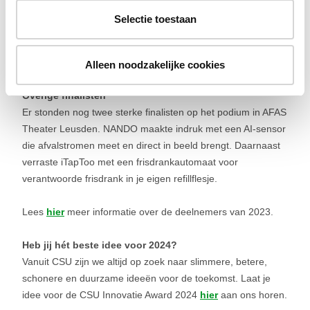
facilitaire werkveld. Ook begeleidt CSU het team bij de
doorontwikkeling van hun innovatie voor toepassing in de
Selectie toestaan
facilitaire branche, een enorm werkveld met een gigantisch
potentieel. Zo trekken beide partijen samen op om onze
Alleen noodzakelijke cookies
wereld ten goede te veranderen.
Overige finalisten
Er stonden nog twee sterke finalisten op het podium in AFAS
Theater Leusden. NANDO maakte indruk met een AI-sensor
die afvalstromen meet en direct in beeld brengt. Daarnaast
verraste iTapToo met een frisdrankautomaat voor
verantwoorde frisdrank in je eigen refillflesje.
Lees
hier
meer informatie over de deelnemers van 2023.
Heb jij hét beste idee voor 2024?
Vanuit CSU zijn we altijd op zoek naar slimmere, betere,
schonere en duurzame ideeën voor de toekomst. Laat je
idee voor de CSU Innovatie Award 2024
hier
aan ons horen.