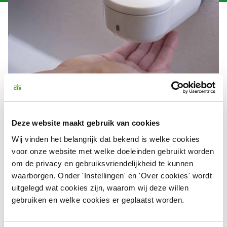
De CSU Innovatie Award heeft winnaar
LESSEAU
een
Deze website maakt gebruik van cookies
enorm bereik gegeven, met veel aanvragen. Waardoor
Wij vinden het belangrijk dat bekend is welke cookies
LESSEAU is opgeschaald naar een voorraad van ruim 25
voor onze website met welke doeleinden gebruikt worden
miljoen handwasjes!
om de privacy en gebruiksvriendelijkheid te kunnen
waarborgen. Onder 'Instellingen' en 'Over cookies' wordt
Dit vroeg om een nieuw pand, in Arnhem. Waar ze zijn
uitgelegd wat cookies zijn, waarom wij deze willen
voorzien van alle faciliteiten. Ook voor de sociale impact
gebruiken en welke cookies er geplaatst worden.
heeft LESSEAU versterking in het team van Oekraïense
mensen.