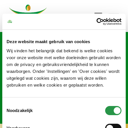
Deze website maakt gebruik van cookies
Wij vinden het belangrijk dat bekend is welke cookies
Beoordeling Juryberaad 2023
voor onze website met welke doeleinden gebruikt worden
om de privacy en gebruiksvriendelijkheid te kunnen
Log in om toegang te krijgen tot het score
waarborgen. Onder 'Instellingen' en 'Over cookies' wordt
uitgelegd wat cookies zijn, waarom wij deze willen
formulier
gebruiken en welke cookies er geplaatst worden.
Klik hier om in te loggen
Toestemmingsselectie
Noodzakelijk