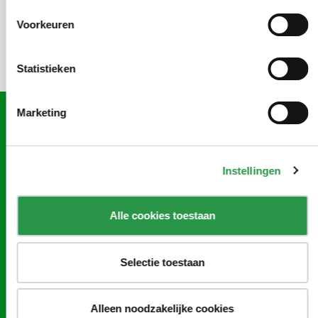
Lees meer
Voorkeuren
Statistieken
Marketing
Scherper.Slimmer.Schoner
Instellingen
Als voortrekker van de facilitaire branche innoveert CSU
proactief op allerlei terreinen. CSU is altijd op zoek naar
Alle cookies toestaan
manieren om wend- en weerbaar te blijven. Een eigenschap
die zeker in deze tijd, van ongekende waarde is. Daarbij
geloven we in innovatieve co-creatie. Zo is ook de CSU
Selectie toestaan
Innovatie Award geboren. Hiermee willen we een platform
bieden aan jong talent en samen werken aan morgen.
Alleen noodzakelijke cookies